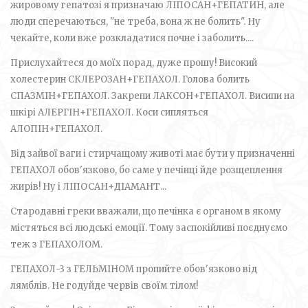
жировому гепатозі я призначаю ЛІПОСАН+ГЕПАТИН, але
люди сперечаються, "не треба, вона ж не болить". Ну
чекайте, коли вже розкладатися почне і заболить....
Прислухайтеся до моїх порад, дуже прошу! Високий
холестерин СКЛЕРОЗАН+ГЕПАХОЛ. Голова болить
СПАЗМІН+ГЕПАХОЛ. Закрепи ЛАКСОН+ГЕПАХОЛ. Висипи на
шкірі АЛЕРГІН+ГЕПАХОЛ. Коси сипляться
АЛОПІН+ГЕПАХОЛ.
Від зайвої ваги і стирчащому животі має бути у призначенні
ГЕПАХОЛ обов'язково, бо саме у печінці йде розщеплення
жирів! Ну і ЛІПОСАН+ДІАМАНТ...
Стародавні греки вважали, що печінка є органом в якому
містяться всі людські емоції. Тому заспокійливі поєднуємо
теж з ГЕПАХОЛОМ.
ГЕПАХОЛ-3 з ГЕЛЬМІНОМ пропийте обов'язково від
лямблів. Не годуйде червів своїм тілом!