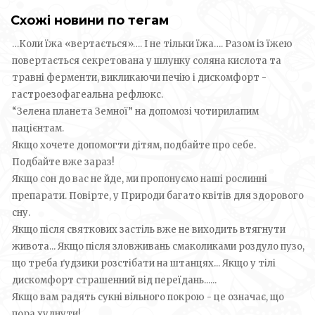
Схожі новини по тегам
…Коли їжа «вертається»…. І не тільки їжа…. Разом із їжею
повертається секретована у шлунку соляна кислота та
травні ферменти, викликаючи печію і дискомфорт -
гастроезофагеальна рефлюкс.
“Зелена планета Земної” на допомозі чотирилапим
пацієнтам.
Якщо хочете допомогти дітям, подбайте про себе.
Подбайте вже зараз!
Якщо сон до вас не йде, ми пропонуємо наші рослинні
препарати. Повірте, у Природи багато квітів для здорового
сну.
Якщо після святкових застіль вже не виходить втягнути
живота... Якщо після зловживань смаколиками роздуло пузо,
що треба ґудзики розстібати на штанцях... Якщо у тілі
дискомфорт страшенний від переїдань......
Якщо вам радять сукні вільного покрою - це означає, що
пора худнути!