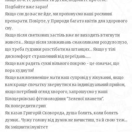
Подбайте вже зараз!
Якщо сон до вас не йде, ми пропонуємо наші рослинні
препарати. Повірте, у Природи багато квітів для здорового
сну.
Якщо після святкових застіль вже не виходить втягнути
живота... Якщо після зловживань смаколиками роздуло пузо,
що треба ґудзики розстібати на штанцях... Якщо у тілі
дискомфорт страшенний від переїдань......
Якщо вам радять сукні вільного покрою - це означає, що
пора худнути!
Якщо вам впевненіше мати наш супровід у лікуванні, якщо
вам краще спочатку звернутися на індивідуальний прийом,
якщо потрібний огляд хворого, запрошуємо у наші
Білоцерківські фітоволодіння "Зеленої планети".
Як попередити грип
Як казав Григорій Сковорода, душа болить, коли болять
думки... Чужу голову від думок не вичистиш, та й свою теж...
Як зміцнити імунітет