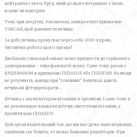
нейтралізує увесь бруд, який до нього потрапляє з їжею,
водою чи повітрям.
Тому при алергіях, токсикозах, панкреатиті призначаю
ТОКСАН, щоб допомогти печінці.
За добу печінка пропускає через себе 2000 л крові,
титанічна робота цього органа!
Дисбаланс глюкози й аміаку може призвести до серйозного
захворювання – енцефалопатії мозку. Саме тому разом з
ЕНЦЕФАНОМ я призначаю ГЕПАХОЛ або ГЕПАТИН. Бо люди
не розуміють, навіщо при "головних" болячках дають
печінкові фітопрепарати....
Печінка є акумулятором вітамінів в організмі. І саме тому я
не рекомендую вживати штучні синтетичні вітаміни, а
пропити наш ГЕПАХОЛ.
Цей орган влаштований так, що він має дуже мало нервових
закінчень і не болить, от немає больових рецепторів. При