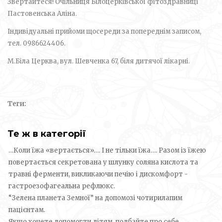
Звертайтеся! Очільниця Білоцерківської фітоздравниці
Пастовенська Аліна.
Індивідуальні прийоми щосереди за попереднім записом,
тел. 0986624406.
М.Біла Церква, вул. Шевченка 67, біля дитячої лікарні.
Теги:
Те ж в категорії
…Коли їжа «вертається»…. І не тільки їжа…. Разом із їжею
повертається секретована у шлунку соляна кислота та
травні ферменти, викликаючи печію і дискомфорт -
гастроезофагеальна рефлюкс.
“Зелена планета Земної” на допомозі чотирилапим
пацієнтам.
Якщо хочете допомогти дітям, подбайте про себе.