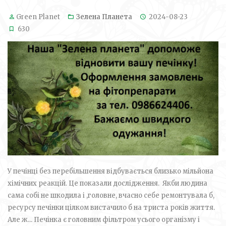
Green Planet
Зелена Планета
2024-08-23
630
У печінці без перебільшення відбувається близько мільйона
хімічних реакцій. Це показали дослідження. Якби людина
сама собі не шкодила і ,головне, вчасно себе ремонтувала б,
ресурсу печінки цілком вистачило б на триста років життя.
Але ж... Печінка є головним фільтром усього організму і