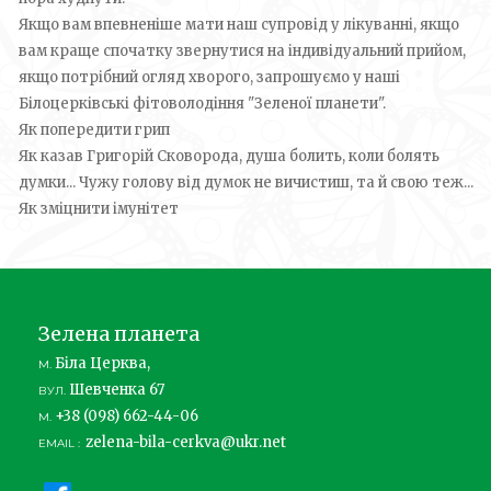
Якщо вам впевненіше мати наш супровід у лікуванні, якщо
вам краще спочатку звернутися на індивідуальний прийом,
якщо потрібний огляд хворого, запрошуємо у наші
Білоцерківські фітоволодіння "Зеленої планети".
Як попередити грип
Як казав Григорій Сковорода, душа болить, коли болять
думки... Чужу голову від думок не вичистиш, та й свою теж...
Як зміцнити імунітет
Зелена планета
Біла Церква,
М.
Шевченка 67
ВУЛ.
+38 (098) 662-44-06
М.
zelena-bila-cerkva@ukr.net
EMAIL :