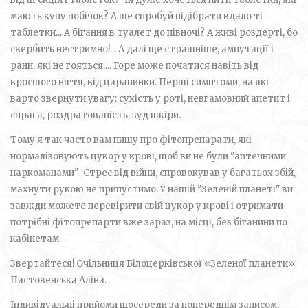
мають купу побічок? А ще спробуй підібрати вдало ті
таблетки... А бігання в туалет до півночі? А живі роздерті, бо
свербить нестримно!... А далі ще страшніше, ампутації і
рани, які не гояться.... Горе може початися навіть від
вросшого нігтя, від царапинки. Перші симптоми, на які
варто звернути увагу: сухість у роті, невгамовний апетит і
спрага, роздратованість, зуд шкіри.
Тому я так часто вам пишу про фітопрепарати, які
нормалізовують цукор у крові, щоб ви не були "аптечними
наркоманами". Стрес від війни, спровокував у багатьох збій,
махнути рукою не припустимо. У нашій "Зеленій планеті" ви
завжди можете перевірити свій цукор у крові і отримати
потрібні фітопрепарти вже зараз, на місці, без біганини по
кабінетам.
Звертайтеся! Очільниця Білоцерківської «Зеленої планети»
Пастовенська Аліна.
Індивідуальні прийоми щосереди за попереднім записом,