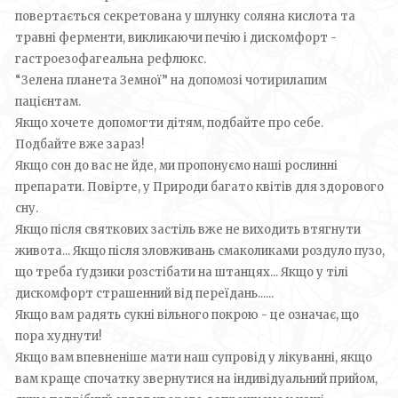
повертається секретована у шлунку соляна кислота та
травні ферменти, викликаючи печію і дискомфорт -
гастроезофагеальна рефлюкс.
“Зелена планета Земної” на допомозі чотирилапим
пацієнтам.
Якщо хочете допомогти дітям, подбайте про себе.
Подбайте вже зараз!
Якщо сон до вас не йде, ми пропонуємо наші рослинні
препарати. Повірте, у Природи багато квітів для здорового
сну.
Якщо після святкових застіль вже не виходить втягнути
живота... Якщо після зловживань смаколиками роздуло пузо,
що треба ґудзики розстібати на штанцях... Якщо у тілі
дискомфорт страшенний від переїдань......
Якщо вам радять сукні вільного покрою - це означає, що
пора худнути!
Якщо вам впевненіше мати наш супровід у лікуванні, якщо
вам краще спочатку звернутися на індивідуальний прийом,