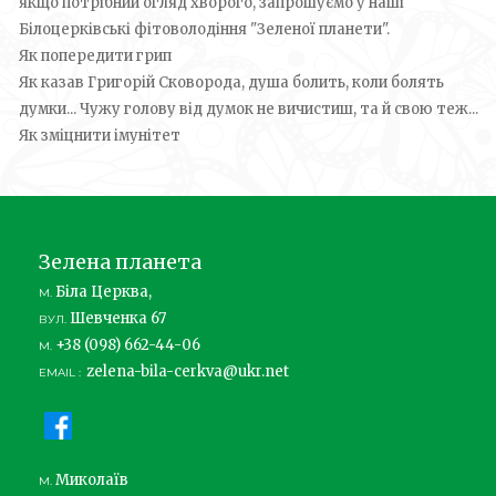
якщо потрібний огляд хворого, запрошуємо у наші
Білоцерківські фітоволодіння "Зеленої планети".
Як попередити грип
Як казав Григорій Сковорода, душа болить, коли болять
думки... Чужу голову від думок не вичистиш, та й свою теж...
Як зміцнити імунітет
Зелена планета
Біла Церква,
М.
Шевченка 67
ВУЛ.
+38 (098) 662-44-06
М.
zelena-bila-cerkva@ukr.net
EMAIL :
Миколаїв
М.