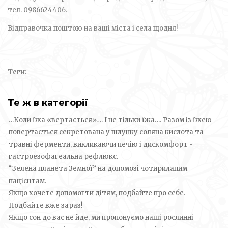
тел. 0986624406.
Відправочка поштою на ваші міста і села щодня!
Теги:
Те ж в категорії
…Коли їжа «вертається»…. І не тільки їжа…. Разом із їжею
повертається секретована у шлунку соляна кислота та
травні ферменти, викликаючи печію і дискомфорт -
гастроезофагеальна рефлюкс.
“Зелена планета Земної” на допомозі чотирилапим
пацієнтам.
Якщо хочете допомогти дітям, подбайте про себе.
Подбайте вже зараз!
Якщо сон до вас не йде, ми пропонуємо наші рослинні