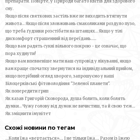
препарати. Повірте, у Природи багато квітів для здорового
сну.
Якщо після святкових застіль вже не виходить втягнути
живота... Якщо після зловживань смаколиками роздуло пузо,
що треба ґудзики розстібати на штанцях... Якщо у тілі
дискомфорт страшенний від переїдань......
Якщо вам радять сукні вільного покрою - це означає, що
пора худнути!
Якщо вам впевненіше мати наш супровід у лікуванні, якщо
вам краще спочатку звернутися на індивідуальний прийом,
якщо потрібний огляд хворого, запрошуємо у наші
Білоцерківські фітоволодіння "Зеленої планети".
Як попередити грип
Як казав Григорій Сковорода, душа болить, коли болять
думки... Чужу голову від думок не вичистиш, та й свою теж...
Як зміцнити імунітет
Схожі новини по тегам
…Коли їжа «вертається»…. І не тільки їжа…. Разом із їжею