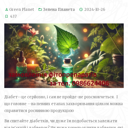
Green Planet
Зелена Планета
2024-10-26
437
Діабет--це серйозно, і сам не пройде-не розсмокчеться. І
що головне --на певних етапах захворювання цілком можна
справитися рослинною продукцією
Ви спитайте діабетків, чи дуже їм подобається залежати
від ін'єкцій і таблеток? Чи дуже хочеться пити таблетки, які