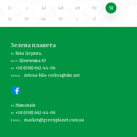
|<
<
47
48
49
50
51
52
53
54
55
>
>|
Зелена планета
Біла Церква,
М.
Шевченка 67
ВУЛ.
+38 (098) 662-44-06
М.
zelena-bila-cerkva@ukr.net
EMAIL :
Миколаїв
М.
+38 (098) 662-44-06
М.
market@greenplanet.com.ua
EMAIL :