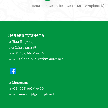
Показано 145 по 145 з 145 (Всього сторінок 17)
Зелена планета
Біла Церква,
М.
Шевченка 67
ВУЛ.
+38 (098) 662-44-06
М.
zelena-bila-cerkva@ukr.net
EMAIL :
Миколаїв
М.
+38 (098) 662-44-06
М.
market@greenplanet.com.ua
EMAIL :