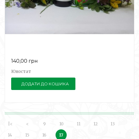
140,00 грн
Юностат
ДОДАТИ ДО КОШИКА
|<
<
9
10
11
12
13
14
15
16
17