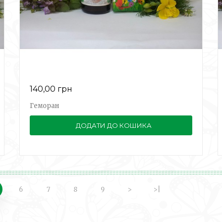
140,00 грн
Геморан
ДОДАТИ ДО КОШИКА
6
7
8
9
>
>|