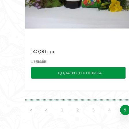
140,00 грн
Гельмін
ДОДАТИ ДО КОШИКА
|<
<
1
2
3
4
5