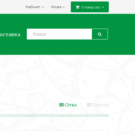
Кабінет
Мова
0 товар (ів)
доставка
Сітка
Список