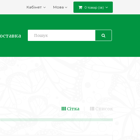
Кабінет
Мова
0 товар (ів)
доставка
Сітка
Список