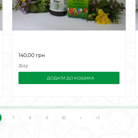
140,00 грн
Діар
ДОДАТИ ДО КОШИКА
7
8
9
10
>
>|