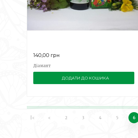
140,00 грн
Діамант
ДОДАТИ ДО КОШИКА
|<
<
2
3
4
5
6