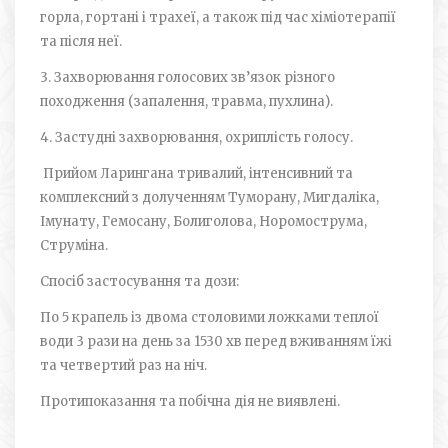
горла, гортані і трахеї, а також під час хіміотерапії
та після неї.
3. Захворювання голосових зв’язок різного
походження (запалення, травма, пухлина).
4. Застудні захворювання, охриплість голосу.
Прийом Ларингана тривалий, інтенсивний та
комплексний з долученням Туморану, Мигдаліка,
Імунату, Гемосану, Болиголова, Норомострума,
Струміна.
Спосіб застосування та дози:
По 5 крапель із двома столовими ложками теплої
води 3 рази на день за 15­30 хв перед вживанням їжі
та четвертий раз на ніч.
Протипоказання та побічна дія не виявлені.