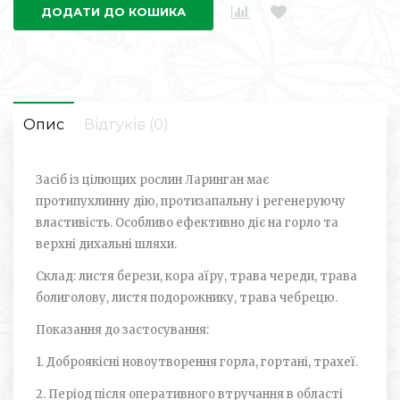
ДОДАТИ ДО КОШИКА
Опис
Відгуків (0)
Засіб із цілющих рослин Ларинган має
протипухлинну дію, протизапальну і регенеруючу
властивість. Особливо ефективно діє на горло та
верхні дихальні шляхи.
Склад: листя берези, кора аїру, трава череди, трава
болиголову, листя подорожнику, трава чебрецю.
Показання до застосування:
1. Доброякісні новоутворення горла, гортані, трахеї.
2. Період після оперативного втручання в області