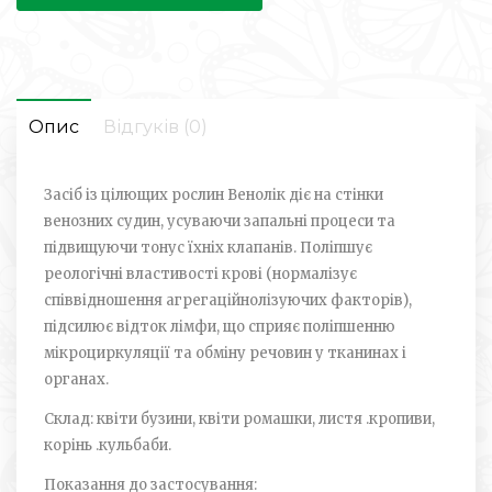
Опис
Відгуків (0)
Засіб із цілющих рослин Венолік діє на стінки
венозних судин, усуваючи запальні процеси та
підвищуючи тонус їхніх клапанів. Поліпшує
реологічні властивості крові (нормалізує
співвідношення агрегаційно­лізуючих факторів),
підсилює відток лімфи, що сприяє поліпшенню
мікроциркуляції та обміну речовин у тканинах і
органах.
Склад: квіти бузини, квіти ромашки, листя .кропиви,
корінь .кульбаби.
Показання до застосування: