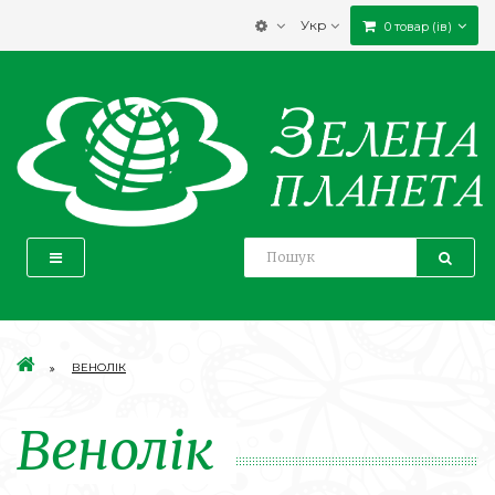
Укр
0 товар (ів)
ВЕНОЛІК
Венолік