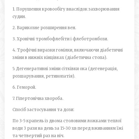
1. Порушення кровообігу внаслідок захворювання
судин.
2. Варикозне розширення вен.
3. Хронічні тромбофлебіти і флеботромбози.
4. Трофічні виразки гомілки, включаючи діабетичні
зміни в нижніх кінцівках (діабетична стопа).
5. Дегенеративні зміни сітківки ока (дегенерація,
розшарування, ретинопатія).
6. Геморой.
7. Гіпертонічна хвороба.
Спосіб застосування та дози:
По 3-­5 крапель із двома столовими ложками теплої
води 3 рази на день за 15-30 хв перед вживанням їжі
та четвертий раз на ніч.