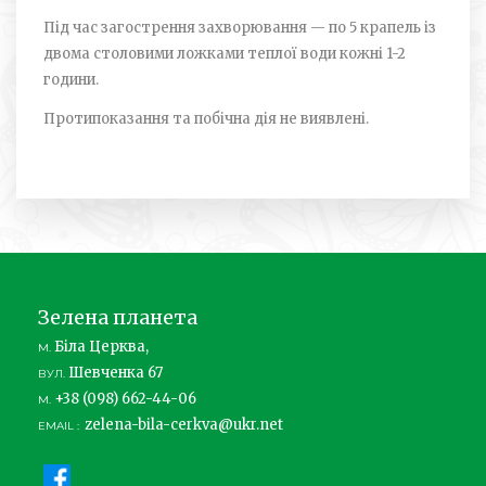
Під час загострення захворювання — по 5 крапель із
двома столовими ложками теплої води кожні 1-­2
години.
Протипоказання та побічна дія не виявлені.
Зелена планета
Біла Церква,
М.
Шевченка 67
ВУЛ.
+38 (098) 662-44-06
М.
zelena-bila-cerkva@ukr.net
EMAIL :