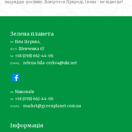
знаряддя-рослину. Довіртеся Природі, і вона - не підведе!
Зелена планета
Біла Церква,
М.
Шевченка 67
ВУЛ.
+38 (098) 662-44-06
М.
zelena-bila-cerkva@ukr.net
EMAIL :
Миколаїв
М.
+38 (098) 662-44-06
М.
market@greenplanet.com.ua
EMAIL :
Інформація