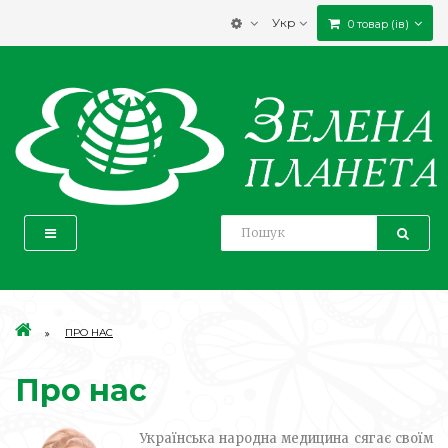
Укр
0 товар (ів)
ПРО НАС
Про нас
Українська народна медицина сягає своїм