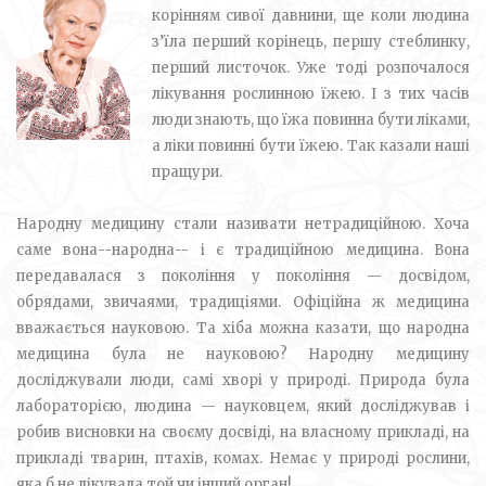
корінням сивої давнини, ще коли людина
з’їла перший корінець, першу стеблинку,
перший листочок. Уже тоді розпочалося
лікування рослинною їжею. І з тих часів
люди знають, що їжа повинна бути ліками,
а ліки повинні бути їжею. Так казали наші
пращури.
Народну медицину стали називати нетрадиційною. Хоча
саме вона--народна-- і є традиційною медицина. Вона
передавалася з покоління у покоління — досвідом,
обрядами, звичаями, традиціями. Офіційна ж медицина
вважається науковою. Та хіба можна казати, що народна
медицина була не науковою? Народну медицину
досліджували люди, самі хворі у природі. Природа була
лабораторією, людина — науковцем, який досліджував і
робив висновки на своєму досвіді, на власному прикладі, на
прикладі тварин, птахів, комах. Немає у природі рослини,
яка б не лікувала той чи інший орган!