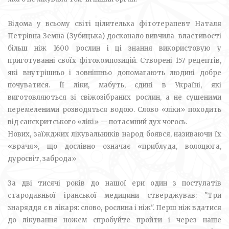
Відома у всьому світі цілителька фітотерапевт Наталя
Петрівна Земна (Зубицька) досконало вивчила властивості
більш ніж 1600 рослин і ці знання використовую у
приготуванні своїх фітокомпозицій. Створені 157 рецептів,
які внутрішньо і зовнішньо допомагають людині добре
почуватися. Її ліки, мабуть, єдині в Україні, які
виготовляються зі свіжозібраних рослин, а не сушеними
перемеленими розводяться водою. Слово «ліки» походить
від санскритського «лікі» — потаємний дух чогось.
Нових, заїжджих лікувальників народ боявся, називаючи їх
«врачя», що дослівно означає «приблуда, волоцюга,
дуросвіт, заброда»
За дві тисячі років до нашої ери один з постулатів
стародавньої іранської медицини стверджував: "Три
знаряддя є в лікаря: слово, рослина і ніж". Перш ніж вдатися
до лікування ножем спробуйте пройти і через наше