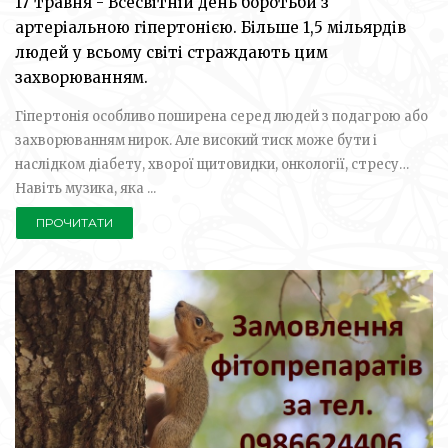
17 травня - Всесвітній день боротьби з
артеріальною гіпертонією. Більше 1,5 мільярдів
людей у всьому світі страждають цим
захворюванням.
Гіпертонія особливо поширена серед людей з подагрою або
захворюванням нирок. Але високий тиск може бути і
наслідком діабету, хворої щитовидки, онкології, стресу…
Навіть музика, яка ...
ПРОЧИТАТИ