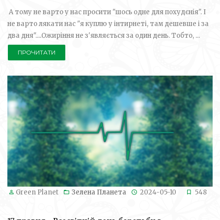
А тому не варто у нас просити "шось одне для похудєнія". І
не варто лякати нас "я куплю у інтирнеті, там дешевше і за
два дня"....Ожиріння не з'являється за один день. Тобто, ...
ПРОЧИТАТИ
Green Planet
Зелена Планета
2024-05-10
548