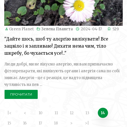
Green Planet
Зелена Планета
2024-04-17
529
"Дайте шось, шоб ту алєргію вилікувати! Все
зацвіло і я запливаю! Дихати нема чим, тіло
шкребу, бо чухається усе!.."
Люди добрі, ми не лікуємо алергію, ми вам призначаємо
фітопрепарати, які вилікують органи і алергія сама по собі
зникає. Алергія--це є реакція, це надто підвищена
чутливість на пев ...
ПРОЧИТАТИ
|<
<
10
11
12
13
14
15
16
17
18
>
>|