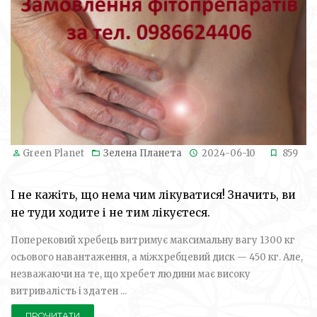
Green Planet
Зелена Планета
2024-06-10
859
І не кажіть, що нема чим лікуватися! Значить, ви
не туди ходите і не тим лікуєтеся.
Поперековий хребець витримує максимальну вагу 1300 кг
осьового навантаження, а міжхребцевий диск — 450 кг. Але,
незважаючи на те, що хребет людини має високу
витривалість і здатен ...
ПРОЧИТАТИ