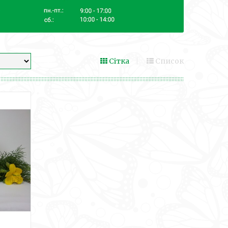
Сітка
Список