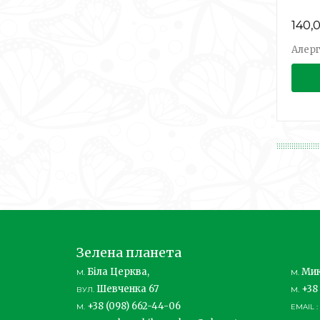
140,
Алерг
Зелена планета
Біла Церква,
Мик
М.
М.
Шевченка 67
+38 
ВУЛ.
М.
+38 (098) 662-44-06
М.
EMAIL :