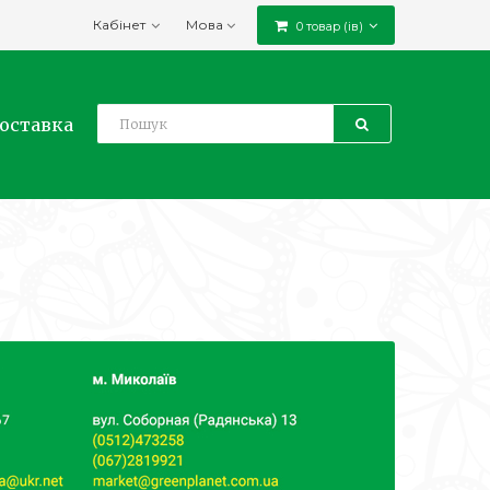
Кабінет
Мова
0 товар (ів)
доставка