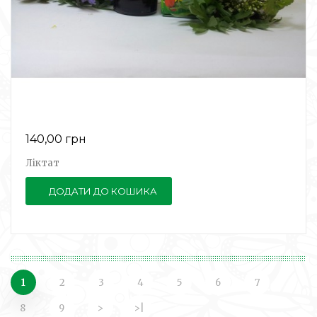
140,00 грн
Ліктат
ДОДАТИ ДО КОШИКА
1
2
3
4
5
6
7
8
9
>
>|