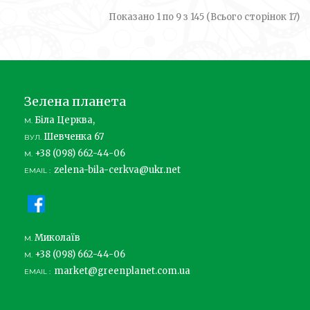
Показано 1 по 9 з 145 (Всього сторінок 17)
Зелена планета
Біла Церква,
М.
Шевченка 67
ВУЛ.
+38 (098) 662-44-06
М.
zelena-bila-cerkva@ukr.net
EMAIL :
Миколаїв
М.
+38 (098) 662-44-06
М.
market@greenplanet.com.ua
EMAIL :