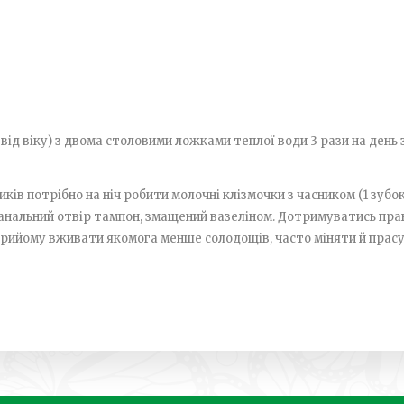
о від віку) з двома столовими ложками теплої води 3 рази на день
ів потрібно на ніч робити молочні клізмочки з часником (1 зубок
в анальний отвір тампон, змащений вазеліном. Дотримуватись пра
прийому вживати якомога менше солодощів, часто міняти й прасу