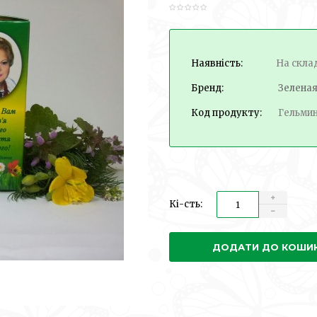
Наявність:
На скла
Бренд:
Зелена
Код продукту:
Гельми
Кі-сть:
ДОДАТИ ДО КОШИ