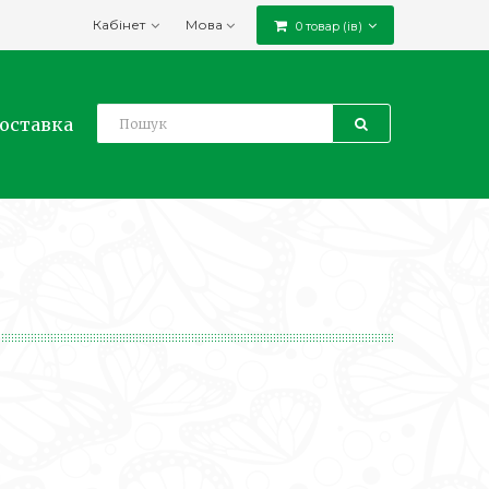
Кабінет
Мова
0 товар (ів)
доставка