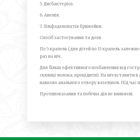
5. Дисбактеріоз.
6. Анемія.
7. Лімфаденопатія брижейки.
Спосіб застосування та дози
По 5 крапель (для дітей по 1­5 крапель залежн
раз на ніч.
Для більш ефективного позбавлення від гострик
склянці молока, процідити). На ніч вставити 
навколо анального отвору вазеліном. Під час 
Протипоказання та побічна дія не виявлені.