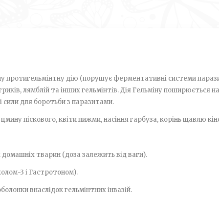
ну протигельмінтну дію (порушує ферментативні системи паразит
риків, лямблій та інших гельмінтів. Дія Гельміну поширюється на
і сили для боротьби з паразитами.
и цмину піскового, квіти пижми, насіння гарбуза, корінь щавлю кі
кож домашніх тварин (доза залежить від ваги).
олом­-3 і Гастротоном).
оболонки внаслідок гельмінтних інвазій.