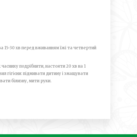
 за 15-30 хв перед вживанням їжі та четвертий
 часнику подрібнити, настояти 20 хв на 1
вил гігієни: підмивати дитину і змащувати
вати білизну, мити руки.