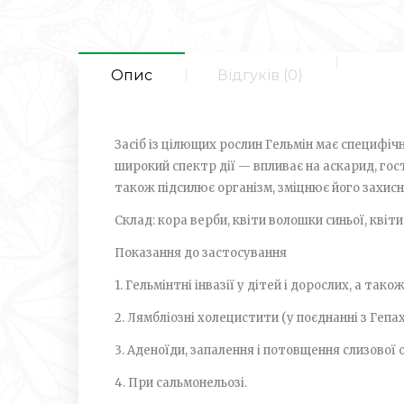
Опис
Відгуків (0)
Засіб із цілющих рослин Гельмін має специфіч
широкий спектр дії — впливає на аскарид, гост
також підсилює організм, зміцнює його захисн
Склад: кора верби, квіти волошки синьої, квіт
Показання до застосування
1. Гельмінтні інвазії у дітей і дорослих, а та
2. Лямбліозні холецистити (у поєднанні з Гепах
3. Аденоїди, запалення і потовщення слизової 
4. При сальмонельозі.