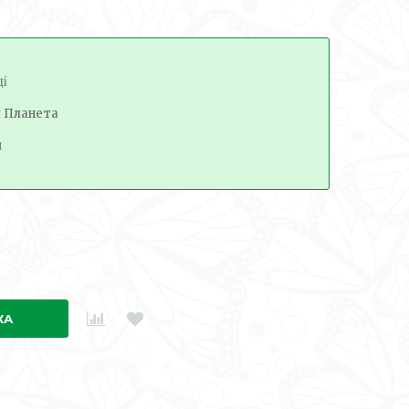
ді
я Планета
н
КА