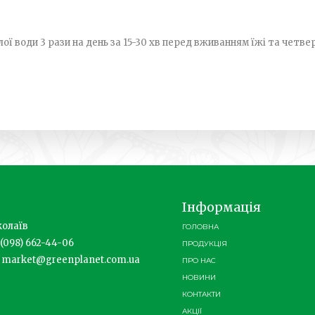
ї води 3 рази на день за 15-­30 хв перед вживанням їжі та четвер
Інформація
олаїв
ГОЛОВНА
(098) 662-44-06
ПРОДУКЦІЯ
market@greenplanet.com.ua
ПРО НАС
НОВИНИ
КОНТАКТИ
АКЦІЇ