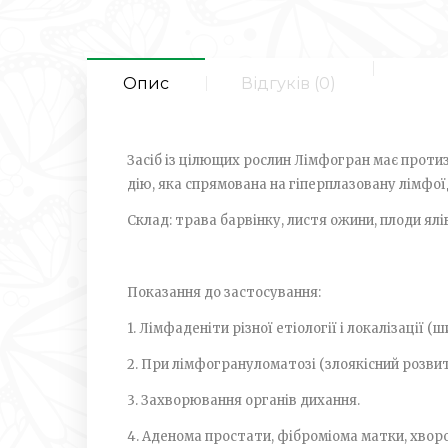
Опис
Відгуків (0)
Засіб із цілющих рослин Лімфогран має проти
дію, яка спрямована на гіперплазовану лімфої
Склад: трава барвінку, листя ожини, плоди ялі
Показання до застосування:
1. Лімфаденіти різної етіології і локалізації (ш
2. При лімфогрануломатозі (злоякісний розвит
3. Захворювання органів дихання.
4. Аденома простати, фіброміома матки, хвор