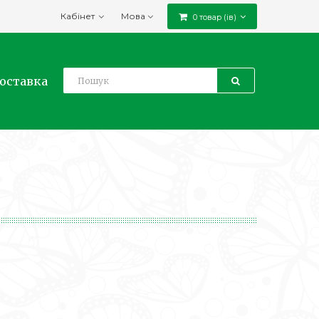
Кабінет
Мова
0 товар (ів)
доставка