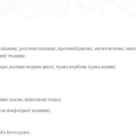
запальну, розсмоктувальну, протинабрякову, антитоксичну, онк
дну тканину.
вцю, насіння моркви дикої, трава вербени трава полину.
ийні, пахові, підпахвові тощо).
ок лімфоїдної тканини).
оба Бехтєрова.