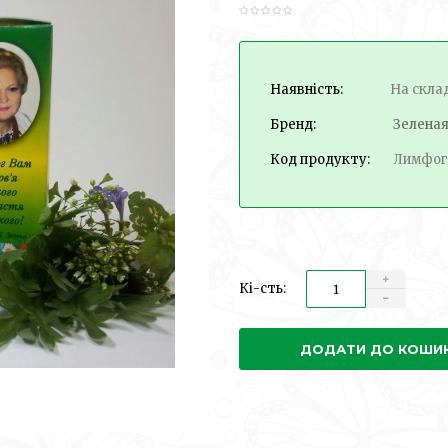
Наявність:
На скла
Бренд:
Зелена
Код продукту:
Лимфог
Кі-сть:
ДОДАТИ ДО КОШИ