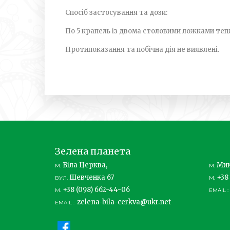
Спосіб застосування та дози:
По 5 крапель із двома столовими ложками тепло
Протипоказання та побічна дія не виявлені.
Зелена планета
Біла Церква,
Мик
М.
М.
Шевченка 67
+38 
ВУЛ.
М.
+38 (098) 662-44-06
М.
EMAIL :
zelena-bila-cerkva@ukr.net
EMAIL :