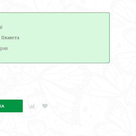
ді
я Планета
ран
КА